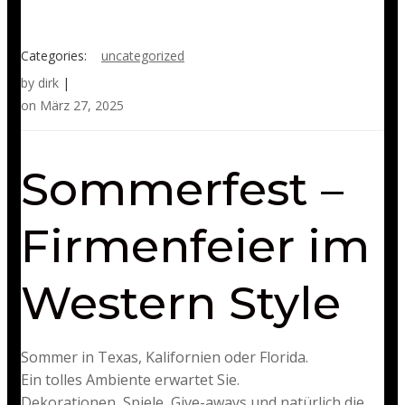
Categories:
uncategorized
by
dirk
|
on
März 27, 2025
Sommerfest –
Firmenfeier im
Western Style
Sommer in Texas, Kalifornien oder Florida.
Ein tolles Ambiente erwartet Sie.
Dekorationen, Spiele, Give-aways und natürlich die