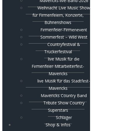
Mavericks-live-Band-2026
Weihnacht Live Music Show
für Firmenfeiern, Konzerte,
Bühnenshows
Firmenfeier-Firmenevent
Sommerfest – Wild West
Countryfestival &
Truckerfestival
live Musik für die
Firmenfeier-Mitarbeiterfest-
Mavericks
live Musik für das Stadtfest-
Mavericks
Mavericks Country Band
Tribute Show Country
Superstars
Schlager
Shop & Infos