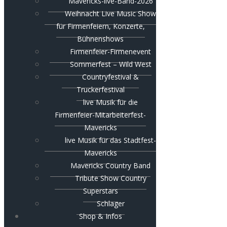
Mavericks-live-Band-2026
Weihnacht Live Music Show
für Firmenfeiern, Konzerte,
Bühnenshows
Firmenfeier-Firmenevent
Sommerfest – Wild West
Countryfestival &
Truckerfestival
live Musik für die
Firmenfeier-Mitarbeiterfest-
Mavericks
live Musik für das Stadtfest-
Mavericks
Mavericks Country Band
Tribute Show Country
Superstars
Schlager
Shop & Infos