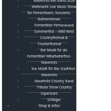
Mavericks-live-Band-2026
Weihnacht Live Music Show
für Firmenfeiern, Konzerte,
Bühnenshows
Firmenfeier-Firmenevent
Sommerfest – Wild West
Countryfestival &
Truckerfestival
live Musik für die
Firmenfeier-Mitarbeiterfest-
Mavericks
live Musik für das Stadtfest-
Mavericks
Mavericks Country Band
Tribute Show Country
Superstars
Schlager
Shop & Infos